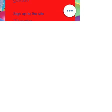
Sign up to the site
25 puntos
Follow on social media
50 puntos
03
Canjea
recompensas