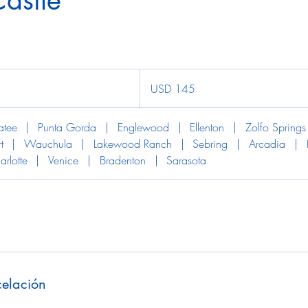
Castle
145
dólares
USD 145
estadounidenses
tee
|
Punta Gorda
|
Englewood
|
Ellenton
|
Zolfo Springs
t
|
Wauchula
|
Lakewood Ranch
|
Sebring
|
Arcadia
|
arlotte
|
Venice
|
Bradenton
|
Sarasota
celación