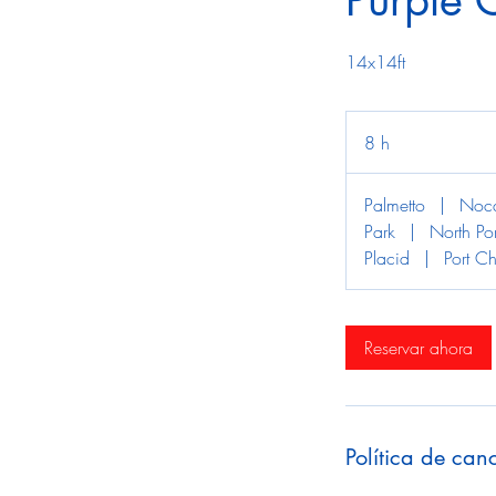
Purple 
14x14ft
8 h
8
h
Palmetto
|
Noca
Park
|
North Por
Placid
|
Port Ch
Reservar ahora
Política de can